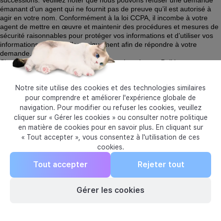
successions. Veuillez noter que nous pouvons refuser une demande 
émanant d’un agent qui ne fournit pas de preuve qu’il est autorisé à 
agir en votre nom. Conformément à la loi CCPA, il incombe à votre 
agent de mettre en œuvre et maintenir des procédures et mesures de 
sécurité raisonnables pour protéger vos informations et d’utiliser vos 
informations personnelles uniquement afin de répondre à votre 
demande. 
Si vous avez des questions concernant la présente Politique ou 
l’exercice de vos droits décrits ci-avant, contactez-nous par e-mail à 
l’adresse suivante : privacy@krafton.com. 
Notre site utilise des cookies et des technologies similaires
pour comprendre et améliorer l'expérience globale de
navigation. Pour modifier ou refuser les cookies, veuillez
cliquer sur « Gérer les cookies » ou consulter notre politique
en matière de cookies pour en savoir plus. En cliquant sur
« Tout accepter », vous consentez à l'utilisation de ces
cookies.
Tout accepter
Rejeter tout
Politique de confidentialité
Règles officielles du programme de
Gérer les cookies
parrainage
Política de cookies
Paramètres des cookies