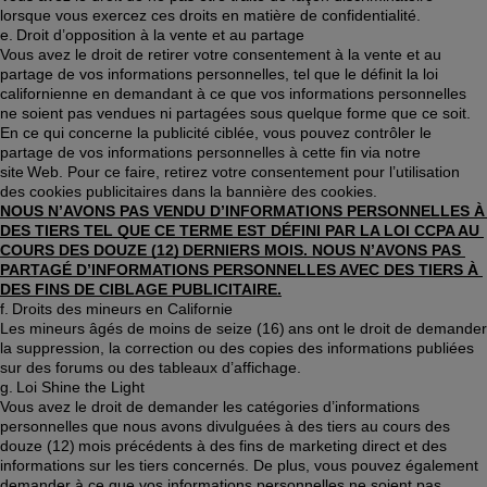
lorsque vous exercez ces droits en matière de confidentialité. 
e. Droit d’opposition à la vente et au partage 
Vous avez le droit de retirer votre consentement à la vente et au 
partage de vos informations personnelles, tel que le définit la loi 
californienne en demandant à ce que vos informations personnelles 
ne soient pas vendues ni partagées sous quelque forme que ce soit. 
En ce qui concerne la publicité ciblée, vous pouvez contrôler le 
partage de vos informations personnelles à cette fin via notre 
site Web. Pour ce faire, retirez votre consentement pour l’utilisation 
des cookies publicitaires dans la bannière des cookies. 
NOUS N’AVONS PAS VENDU D’INFORMATIONS PERSONNELLES À 
DES TIERS TEL QUE CE TERME EST DÉFINI PAR LA LOI CCPA AU 
COURS DES DOUZE (12) DERNIERS MOIS.
NOUS N’AVONS PAS 
PARTAGÉ D’INFORMATIONS PERSONNELLES AVEC DES TIERS À 
DES FINS DE CIBLAGE PUBLICITAIRE.
f. Droits des mineurs en Californie 
Les mineurs âgés de moins de seize (16) ans ont le droit de demander 
la suppression, la correction ou des copies des informations publiées 
sur des forums ou des tableaux d’affichage.  
g. Loi Shine the Light 
Vous avez le droit de demander les catégories d’informations 
personnelles que nous avons divulguées à des tiers au cours des 
douze (12) mois précédents à des fins de marketing direct et des 
informations sur les tiers concernés. De plus, vous pouvez également 
demander à ce que vos informations personnelles ne soient pas 